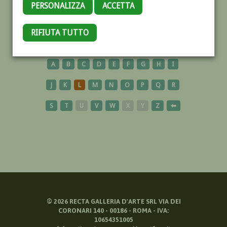
PERSONALIZZA
ACCETTA
ROSE
RIFIUTA TUTTO
A
B
C
D
E
F
G
H
I
J
K
L
M
N
O
P
Q
R
S
T
U
V
W
X
Y
Z
⬅
©
2026
RECTA GALLERIA D'ARTE SRL VIA DEI
CORONARI 140 - 00186 - ROMA - IVA:
10654351005