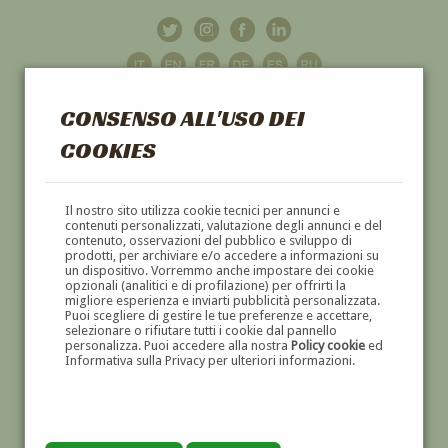
CONSENSO ALL'USO DEI
COOKIES
GALLERIA
D'ARTE
Il nostro sito utilizza cookie tecnici per annunci e
contenuti personalizzati, valutazione degli annunci e del
contenuto, osservazioni del pubblico e sviluppo di
DIPINTI E SCULTURE '800 E '900
prodotti, per archiviare e/o accedere a informazioni su
un dispositivo. Vorremmo anche impostare dei cookie
opzionali (analitici e di profilazione) per offrirti la
migliore esperienza e inviarti pubblicità personalizzata.
Puoi scegliere di gestire le tue preferenze e accettare,
selezionare o rifiutare tutti i cookie dal pannello
personalizza. Puoi accedere alla nostra
Policy cookie
ed
Informativa sulla Privacy per ulteriori informazioni.