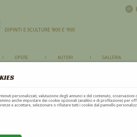
DIPINTI E SCULTURE '800 E '900
OPERE
AUTORI
GALLERIA
KIES
contenuti personalizzati, valutazione degli annunci e del contenuto, osservazioni 
mmo anche impostare dei cookie opzionali (analitici e di profilazione) per offrir
erenze e accettare, selezionare o rifiutare tutti i cookie dal pannello personali
G
H
I
J
K
L
M
N
O
P
Q
R
S
T
U