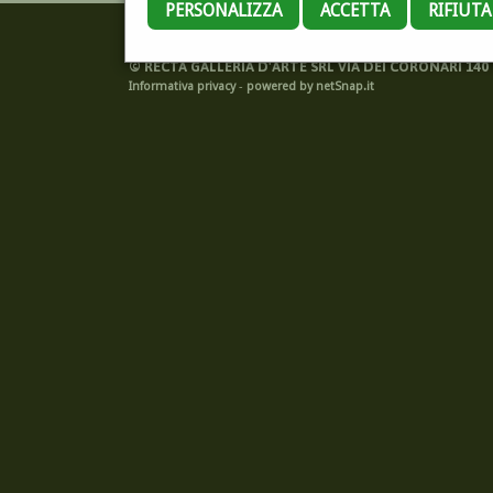
PERSONALIZZA
ACCETTA
RIFIUT
©
RECTA GALLERIA D'ARTE SRL VIA DEI CORONARI 140 -
Informativa privacy
-
powered by netSnap.it