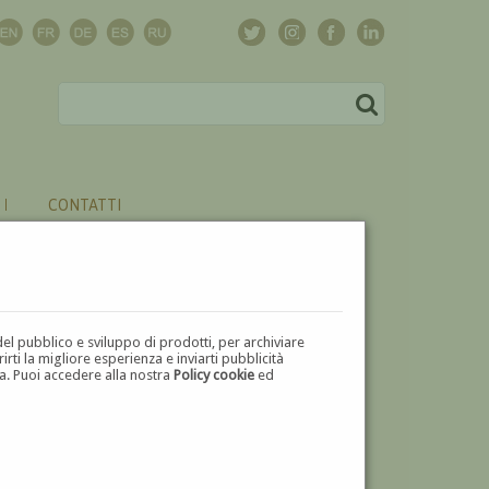
CONTATTI
del pubblico e sviluppo di prodotti, per archiviare
ti la migliore esperienza e inviarti pubblicità
zza. Puoi accedere alla nostra
Policy cookie
ed
V
W
X
Y
Z
⬅