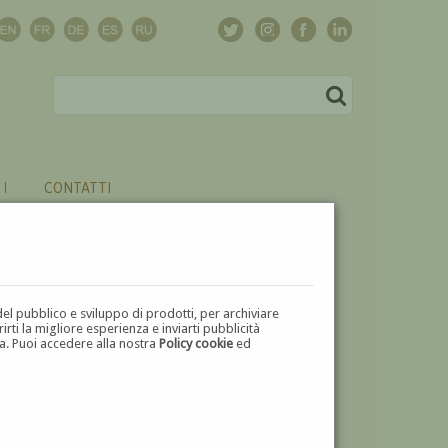
CONTATTI
del pubblico e sviluppo di prodotti, per archiviare
ti la migliore esperienza e inviarti pubblicità
zza. Puoi accedere alla nostra
Policy cookie
ed
V
W
X
Y
Z
⬅