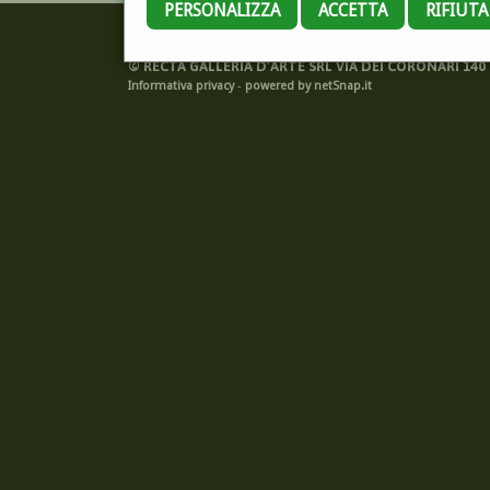
PERSONALIZZA
ACCETTA
RIFIUT
©
RECTA GALLERIA D'ARTE SRL VIA DEI CORONARI 140 -
Informativa privacy
-
powered by netSnap.it