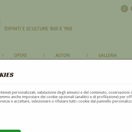
DIPINTI E SCULTURE '800 E '900
OPERE
AUTORI
GALLERIA
KIES
contenuti personalizzati, valutazione degli annunci e del contenuto, osservazioni 
mmo anche impostare dei cookie opzionali (analitici e di profilazione) per offrir
erenze e accettare, selezionare o rifiutare tutti i cookie dal pannello personali
G
H
I
J
K
L
M
N
O
P
Q
R
S
T
U