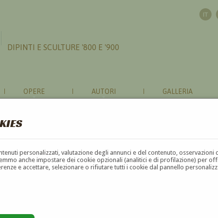
DIPINTI E SCULTURE '800 E '900
OPERE
AUTORI
GALLERIA
KIES
contenuti personalizzati, valutazione degli annunci e del contenuto, osservazioni 
mmo anche impostare dei cookie opzionali (analitici e di profilazione) per offrir
erenze e accettare, selezionare o rifiutare tutti i cookie dal pannello personali
G
H
I
J
K
L
M
N
O
P
Q
R
S
T
U