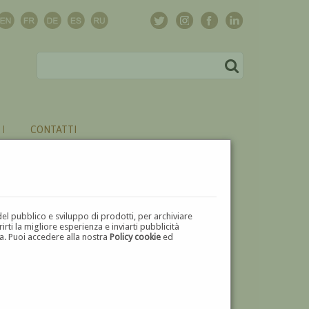
CONTATTI
del pubblico e sviluppo di prodotti, per archiviare
ti la migliore esperienza e inviarti pubblicità
zza. Puoi accedere alla nostra
Policy cookie
ed
V
W
X
Y
Z
⬅