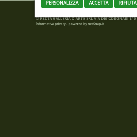
PERSONALIZZA
ACCETTA
RIFIUT
©
RECTA GALLERIA D'ARTE SRL VIA DEI CORONARI 140 -
Informativa privacy
-
powered by netSnap.it