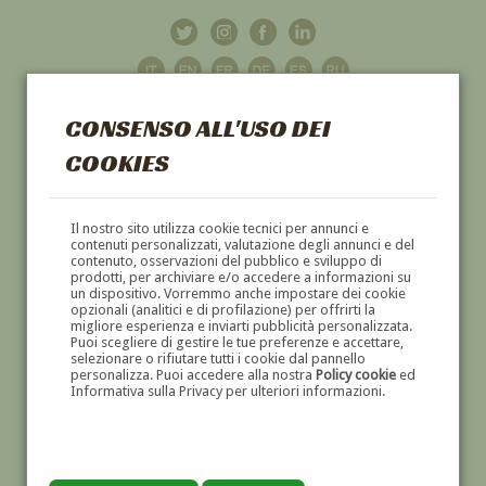
CONSENSO ALL'USO DEI
COOKIES
GALLERIA
D'ARTE
Il nostro sito utilizza cookie tecnici per annunci e
contenuti personalizzati, valutazione degli annunci e del
contenuto, osservazioni del pubblico e sviluppo di
DIPINTI E SCULTURE '800 E '900
prodotti, per archiviare e/o accedere a informazioni su
un dispositivo. Vorremmo anche impostare dei cookie
opzionali (analitici e di profilazione) per offrirti la
migliore esperienza e inviarti pubblicità personalizzata.
Puoi scegliere di gestire le tue preferenze e accettare,
selezionare o rifiutare tutti i cookie dal pannello
personalizza. Puoi accedere alla nostra
Policy cookie
ed
Informativa sulla Privacy per ulteriori informazioni.