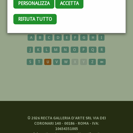
PERSONALIZZA
ACCETTA
PERGAMENA
RIFIUTA TUTTO
A
B
C
D
E
F
G
H
I
J
K
L
M
N
O
P
Q
R
S
T
U
V
W
X
Y
Z
⬅
©
2026
RECTA GALLERIA D'ARTE SRL VIA DEI
CORONARI 140 - 00186 - ROMA - IVA:
10654351005