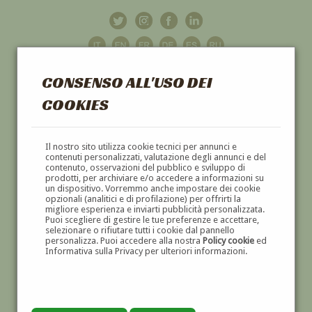
CONSENSO ALL'USO DEI
COOKIES
GALLERIA
D'ARTE
Il nostro sito utilizza cookie tecnici per annunci e
contenuti personalizzati, valutazione degli annunci e del
contenuto, osservazioni del pubblico e sviluppo di
DIPINTI E SCULTURE '800 E '900
prodotti, per archiviare e/o accedere a informazioni su
un dispositivo. Vorremmo anche impostare dei cookie
opzionali (analitici e di profilazione) per offrirti la
migliore esperienza e inviarti pubblicità personalizzata.
Puoi scegliere di gestire le tue preferenze e accettare,
selezionare o rifiutare tutti i cookie dal pannello
personalizza. Puoi accedere alla nostra
Policy cookie
ed
Informativa sulla Privacy per ulteriori informazioni.