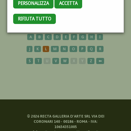
PERSONALIZZA
ACCETTA
PERGAMENA
RIFIUTA TUTTO
A
B
C
D
E
F
G
H
I
J
K
L
M
N
O
P
Q
R
S
T
U
V
W
X
Y
Z
⬅
©
2026
RECTA GALLERIA D'ARTE SRL VIA DEI
CORONARI 140 - 00186 - ROMA - IVA:
10654351005