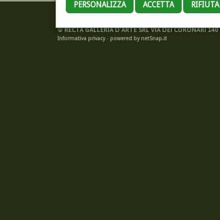
PERSONALIZZA
ACCETTA
RIFIUT
©
RECTA GALLERIA D'ARTE SRL VIA DEI CORONARI 140 -
Informativa privacy
-
powered by netSnap.it