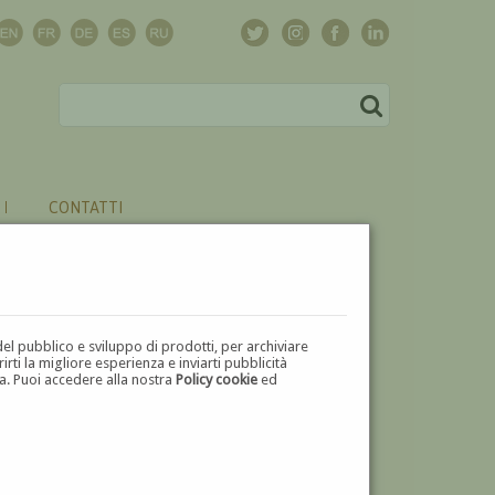
CONTATTI
del pubblico e sviluppo di prodotti, per archiviare
ti la migliore esperienza e inviarti pubblicità
zza. Puoi accedere alla nostra
Policy cookie
ed
V
W
X
Y
Z
⬅