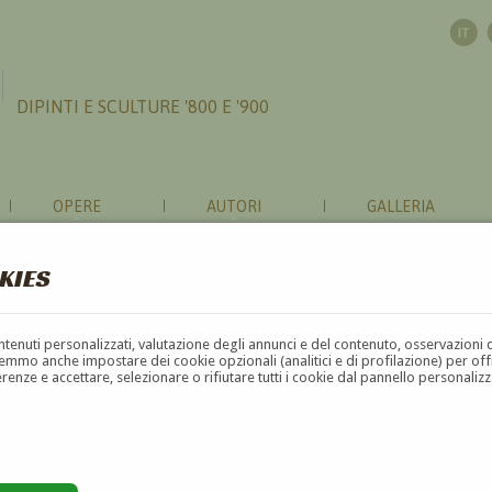
DIPINTI E SCULTURE '800 E '900
OPERE
AUTORI
GALLERIA
KIES
contenuti personalizzati, valutazione degli annunci e del contenuto, osservazioni 
mmo anche impostare dei cookie opzionali (analitici e di profilazione) per offrir
erenze e accettare, selezionare o rifiutare tutti i cookie dal pannello personali
G
H
I
J
K
L
M
N
O
P
Q
R
S
T
U