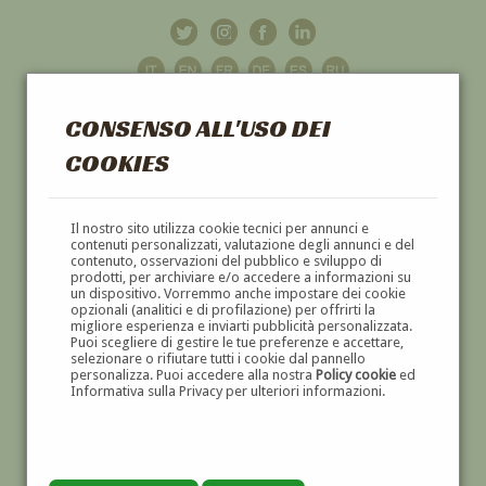
CONSENSO ALL'USO DEI
COOKIES
GALLERIA
D'ARTE
Il nostro sito utilizza cookie tecnici per annunci e
contenuti personalizzati, valutazione degli annunci e del
contenuto, osservazioni del pubblico e sviluppo di
DIPINTI E SCULTURE '800 E '900
prodotti, per archiviare e/o accedere a informazioni su
un dispositivo. Vorremmo anche impostare dei cookie
opzionali (analitici e di profilazione) per offrirti la
migliore esperienza e inviarti pubblicità personalizzata.
Puoi scegliere di gestire le tue preferenze e accettare,
selezionare o rifiutare tutti i cookie dal pannello
personalizza. Puoi accedere alla nostra
Policy cookie
ed
Informativa sulla Privacy per ulteriori informazioni.