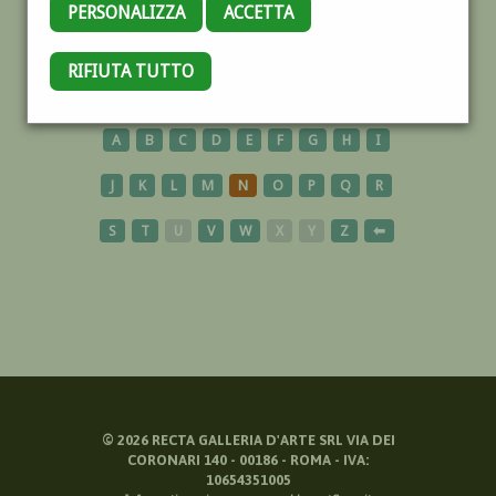
PERSONALIZZA
ACCETTA
NOCERA
RIFIUTA TUTTO
A
B
C
D
E
F
G
H
I
J
K
L
M
N
O
P
Q
R
S
T
U
V
W
X
Y
Z
⬅
©
2026
RECTA GALLERIA D'ARTE SRL VIA DEI
CORONARI 140 - 00186 - ROMA - IVA:
10654351005