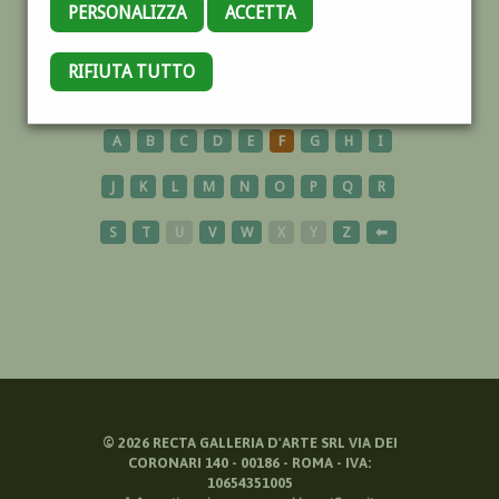
PERSONALIZZA
ACCETTA
NOCERA
RIFIUTA TUTTO
A
B
C
D
E
F
G
H
I
J
K
L
M
N
O
P
Q
R
S
T
U
V
W
X
Y
Z
⬅
©
2026
RECTA GALLERIA D'ARTE SRL VIA DEI
CORONARI 140 - 00186 - ROMA - IVA:
10654351005