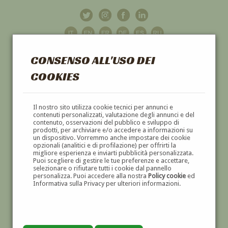
CONSENSO ALL'USO DEI
COOKIES
GALLERIA
D'ARTE
Il nostro sito utilizza cookie tecnici per annunci e
contenuti personalizzati, valutazione degli annunci e del
contenuto, osservazioni del pubblico e sviluppo di
DIPINTI E SCULTURE '800 E '900
prodotti, per archiviare e/o accedere a informazioni su
un dispositivo. Vorremmo anche impostare dei cookie
opzionali (analitici e di profilazione) per offrirti la
migliore esperienza e inviarti pubblicità personalizzata.
Puoi scegliere di gestire le tue preferenze e accettare,
selezionare o rifiutare tutti i cookie dal pannello
personalizza. Puoi accedere alla nostra
Policy cookie
ed
Informativa sulla Privacy per ulteriori informazioni.