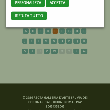
PERSONALIZZA
ACCETTA
NOCERA
RIFIUTA TUTTO
A
B
C
D
E
F
G
H
I
J
K
L
M
N
O
P
Q
R
S
T
U
V
W
X
Y
Z
⬅
©
2026
RECTA GALLERIA D'ARTE SRL VIA DEI
CORONARI 140 - 00186 - ROMA - IVA:
10654351005