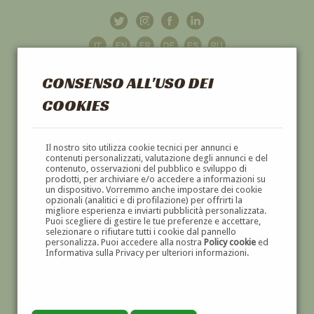
CONSENSO ALL'USO DEI
COOKIES
GALLERIA
D'ARTE
Il nostro sito utilizza cookie tecnici per annunci e
contenuti personalizzati, valutazione degli annunci e del
contenuto, osservazioni del pubblico e sviluppo di
DIPINTI E SCULTURE '800 E '900
prodotti, per archiviare e/o accedere a informazioni su
un dispositivo. Vorremmo anche impostare dei cookie
opzionali (analitici e di profilazione) per offrirti la
migliore esperienza e inviarti pubblicità personalizzata.
Puoi scegliere di gestire le tue preferenze e accettare,
selezionare o rifiutare tutti i cookie dal pannello
personalizza. Puoi accedere alla nostra
Policy cookie
ed
Informativa sulla Privacy per ulteriori informazioni.