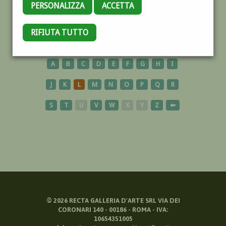
PERSONALIZZA
ACCETTA
NOCERA
RIFIUTA TUTTO
A
B
C
D
E
F
G
H
I
J
K
L
M
N
O
P
Q
R
S
T
U
V
W
X
Y
Z
⬅
©
2026
RECTA GALLERIA D'ARTE SRL VIA DEI
CORONARI 140 - 00186 - ROMA - IVA:
10654351005