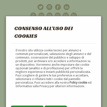
CONSENSO ALL'USO DEI
COOKIES
GALLERIA
D'ARTE
Il nostro sito utilizza cookie tecnici per annunci e
contenuti personalizzati, valutazione degli annunci e del
contenuto, osservazioni del pubblico e sviluppo di
DIPINTI E SCULTURE '800 E '900
prodotti, per archiviare e/o accedere a informazioni su
un dispositivo. Vorremmo anche impostare dei cookie
opzionali (analitici e di profilazione) per offrirti la
migliore esperienza e inviarti pubblicità personalizzata.
Puoi scegliere di gestire le tue preferenze e accettare,
selezionare o rifiutare tutti i cookie dal pannello
personalizza. Puoi accedere alla nostra
Policy cookie
ed
Informativa sulla Privacy per ulteriori informazioni.