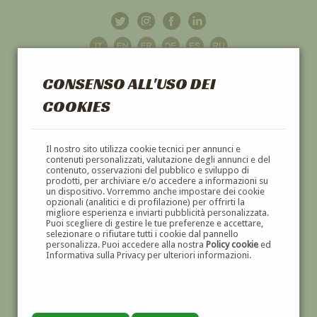
CONSENSO ALL'USO DEI
COOKIES
GALLERIA
D'ARTE
Il nostro sito utilizza cookie tecnici per annunci e
contenuti personalizzati, valutazione degli annunci e del
contenuto, osservazioni del pubblico e sviluppo di
DIPINTI E SCULTURE '800 E '900
prodotti, per archiviare e/o accedere a informazioni su
un dispositivo. Vorremmo anche impostare dei cookie
opzionali (analitici e di profilazione) per offrirti la
migliore esperienza e inviarti pubblicità personalizzata.
Puoi scegliere di gestire le tue preferenze e accettare,
selezionare o rifiutare tutti i cookie dal pannello
personalizza. Puoi accedere alla nostra
Policy cookie
ed
Informativa sulla Privacy per ulteriori informazioni.