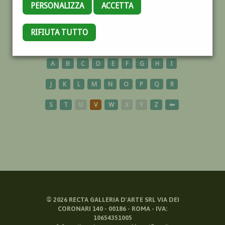
PERSONALIZZA
ACCETTA
LAGO
RIFIUTA TUTTO
A
B
C
D
E
F
G
H
I
J
K
L
M
N
O
P
Q
R
S
T
U
V
W
X
Y
Z
⬅
©
2026
RECTA GALLERIA D'ARTE SRL VIA DEI
CORONARI 140 - 00186 - ROMA - IVA:
10654351005