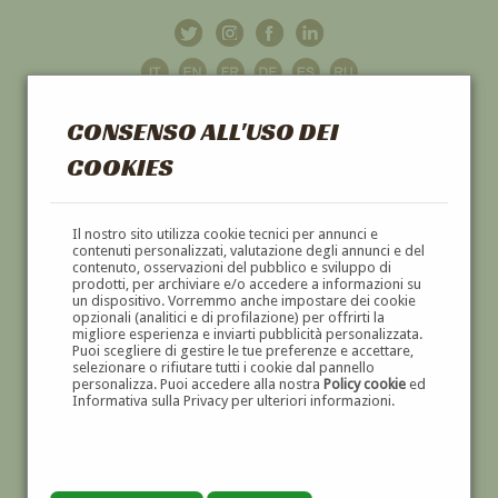
CONSENSO ALL'USO DEI
COOKIES
GALLERIA
D'ARTE
Il nostro sito utilizza cookie tecnici per annunci e
contenuti personalizzati, valutazione degli annunci e del
contenuto, osservazioni del pubblico e sviluppo di
DIPINTI E SCULTURE '800 E '900
prodotti, per archiviare e/o accedere a informazioni su
un dispositivo. Vorremmo anche impostare dei cookie
opzionali (analitici e di profilazione) per offrirti la
migliore esperienza e inviarti pubblicità personalizzata.
Puoi scegliere di gestire le tue preferenze e accettare,
selezionare o rifiutare tutti i cookie dal pannello
personalizza. Puoi accedere alla nostra
Policy cookie
ed
Informativa sulla Privacy per ulteriori informazioni.