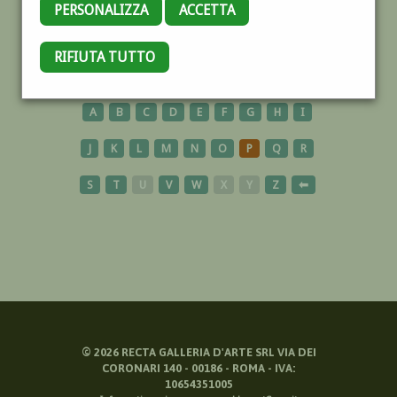
PERSONALIZZA
ACCETTA
LAGO
RIFIUTA TUTTO
A
B
C
D
E
F
G
H
I
J
K
L
M
N
O
P
Q
R
S
T
U
V
W
X
Y
Z
⬅
©
2026
RECTA GALLERIA D'ARTE SRL VIA DEI
CORONARI 140 - 00186 - ROMA - IVA:
10654351005