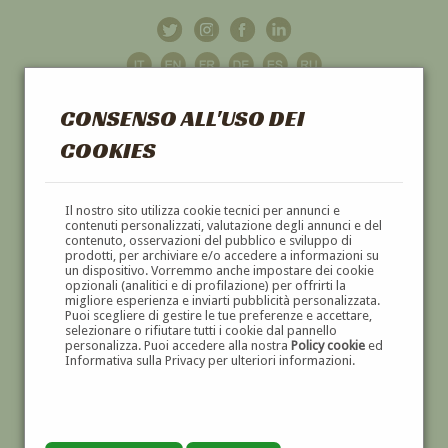
CONSENSO ALL'USO DEI
COOKIES
GALLERIA
D'ARTE
Il nostro sito utilizza cookie tecnici per annunci e
contenuti personalizzati, valutazione degli annunci e del
contenuto, osservazioni del pubblico e sviluppo di
DIPINTI E SCULTURE '800 E '900
prodotti, per archiviare e/o accedere a informazioni su
un dispositivo. Vorremmo anche impostare dei cookie
opzionali (analitici e di profilazione) per offrirti la
migliore esperienza e inviarti pubblicità personalizzata.
Puoi scegliere di gestire le tue preferenze e accettare,
selezionare o rifiutare tutti i cookie dal pannello
personalizza. Puoi accedere alla nostra
Policy cookie
ed
Informativa sulla Privacy per ulteriori informazioni.