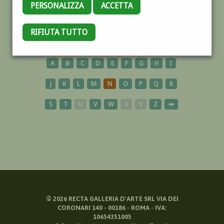
PERSONALIZZA
ACCETTA
LAGO
RIFIUTA TUTTO
A
B
C
D
E
F
G
H
I
J
K
L
M
N
O
P
Q
R
S
T
U
V
W
X
Y
Z
⬅
©
2026
RECTA GALLERIA D'ARTE SRL VIA DEI
CORONARI 140 - 00186 - ROMA - IVA:
10654351005