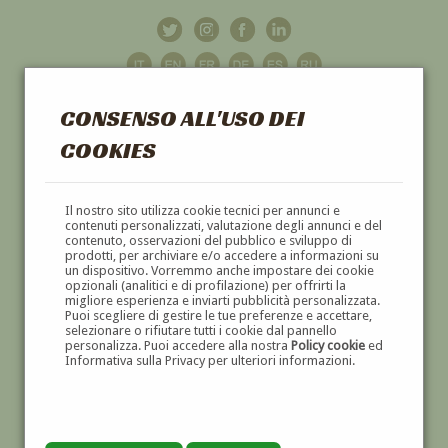
CONSENSO ALL'USO DEI
COOKIES
GALLERIA
D'ARTE
Il nostro sito utilizza cookie tecnici per annunci e
contenuti personalizzati, valutazione degli annunci e del
contenuto, osservazioni del pubblico e sviluppo di
DIPINTI E SCULTURE '800 E '900
prodotti, per archiviare e/o accedere a informazioni su
un dispositivo. Vorremmo anche impostare dei cookie
opzionali (analitici e di profilazione) per offrirti la
migliore esperienza e inviarti pubblicità personalizzata.
Puoi scegliere di gestire le tue preferenze e accettare,
selezionare o rifiutare tutti i cookie dal pannello
personalizza. Puoi accedere alla nostra
Policy cookie
ed
Informativa sulla Privacy per ulteriori informazioni.