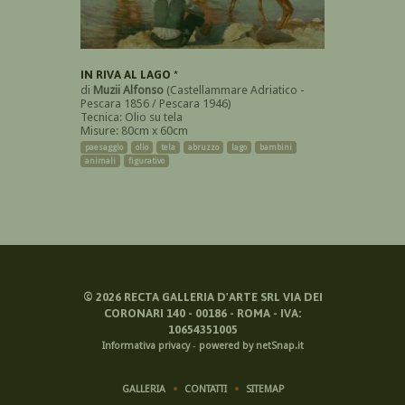
IN RIVA AL LAGO *
di
Muzii Alfonso
(Castellammare Adriatico -
Pescara 1856 / Pescara 1946)
Tecnica: Olio su tela
Misure: 80cm x 60cm
paesaggio
olio
tela
abruzzo
lago
bambini
animali
figurativo
©
2026
RECTA GALLERIA D'ARTE SRL VIA DEI
CORONARI 140 - 00186 - ROMA - IVA:
10654351005
Informativa privacy
-
powered by netSnap.it
GALLERIA
CONTATTI
SITEMAP