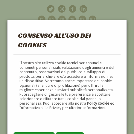
CONSENSO ALL'USO DEI
COOKIES
GALLERIA
D'ARTE
Il nostro sito utilizza cookie tecnici per annunci e
contenuti personalizzati, valutazione degli annunci e del
contenuto, osservazioni del pubblico e sviluppo di
DIPINTI E SCULTURE '800 E '900
prodotti, per archiviare e/o accedere a informazioni su
un dispositivo. Vorremmo anche impostare dei cookie
opzionali (analitici e di profilazione) per offrirti la
migliore esperienza e inviarti pubblicità personalizzata.
Puoi scegliere di gestire le tue preferenze e accettare,
selezionare o rifiutare tutti i cookie dal pannello
personalizza. Puoi accedere alla nostra
Policy cookie
ed
Informativa sulla Privacy per ulteriori informazioni.