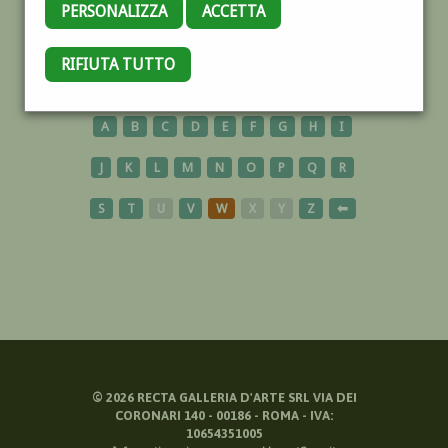
PERSONALIZZA
ACCETTA
GIUDECCA
RIFIUTA TUTTO
A
B
C
D
E
F
G
H
I
J
K
L
M
N
O
P
Q
R
S
T
U
V
W
X
Y
Z
⬅
©
2026
RECTA GALLERIA D'ARTE SRL VIA DEI
CORONARI 140 - 00186 - ROMA - IVA:
10654351005