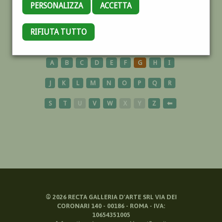
PERSONALIZZA
ACCETTA
GIUDECCA
RIFIUTA TUTTO
A
B
C
D
E
F
G
H
I
J
K
L
M
N
O
P
Q
R
S
T
U
V
W
X
Y
Z
⬅
©
2026
RECTA GALLERIA D'ARTE SRL VIA DEI
CORONARI 140 - 00186 - ROMA - IVA:
10654351005