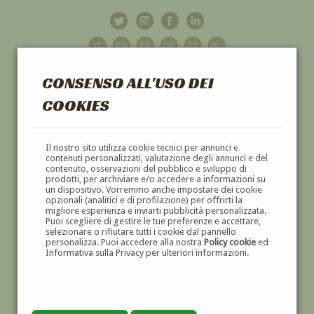
CONSENSO ALL'USO DEI
COOKIES
GALLERIA
D'ARTE
Il nostro sito utilizza cookie tecnici per annunci e
contenuti personalizzati, valutazione degli annunci e del
contenuto, osservazioni del pubblico e sviluppo di
DIPINTI E SCULTURE '800 E '900
prodotti, per archiviare e/o accedere a informazioni su
un dispositivo. Vorremmo anche impostare dei cookie
opzionali (analitici e di profilazione) per offrirti la
migliore esperienza e inviarti pubblicità personalizzata.
Puoi scegliere di gestire le tue preferenze e accettare,
selezionare o rifiutare tutti i cookie dal pannello
personalizza. Puoi accedere alla nostra
Policy cookie
ed
Informativa sulla Privacy per ulteriori informazioni.