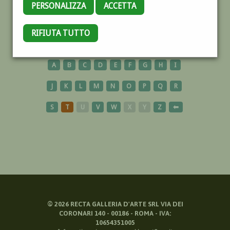
PERSONALIZZA
ACCETTA
GIUDECCA
RIFIUTA TUTTO
A
B
C
D
E
F
G
H
I
J
K
L
M
N
O
P
Q
R
S
T
U
V
W
X
Y
Z
⬅
©
2026
RECTA GALLERIA D'ARTE SRL VIA DEI
CORONARI 140 - 00186 - ROMA - IVA:
10654351005