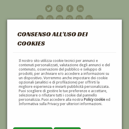
CONSENSO ALL'USO DEI
COOKIES
GALLERIA
D'ARTE
Il nostro sito utilizza cookie tecnici per annunci e
contenuti personalizzati, valutazione degli annunci e del
contenuto, osservazioni del pubblico e sviluppo di
DIPINTI E SCULTURE '800 E '900
prodotti, per archiviare e/o accedere a informazioni su
un dispositivo. Vorremmo anche impostare dei cookie
opzionali (analitici e di profilazione) per offrirti la
migliore esperienza e inviarti pubblicità personalizzata.
Puoi scegliere di gestire le tue preferenze e accettare,
selezionare o rifiutare tutti i cookie dal pannello
personalizza. Puoi accedere alla nostra
Policy cookie
ed
Informativa sulla Privacy per ulteriori informazioni.