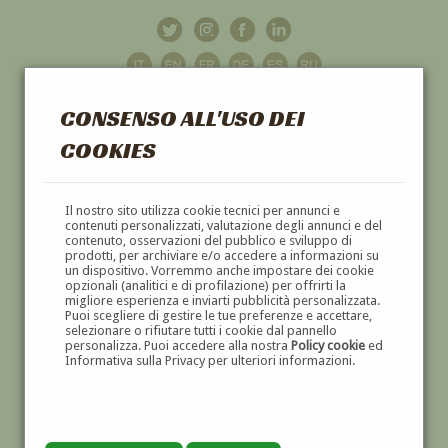
CONSENSO ALL'USO DEI
COOKIES
GALLERIA
D'ARTE
Il nostro sito utilizza cookie tecnici per annunci e
contenuti personalizzati, valutazione degli annunci e del
contenuto, osservazioni del pubblico e sviluppo di
DIPINTI E SCULTURE '800 E '900
prodotti, per archiviare e/o accedere a informazioni su
un dispositivo. Vorremmo anche impostare dei cookie
opzionali (analitici e di profilazione) per offrirti la
migliore esperienza e inviarti pubblicità personalizzata.
Puoi scegliere di gestire le tue preferenze e accettare,
selezionare o rifiutare tutti i cookie dal pannello
personalizza. Puoi accedere alla nostra
Policy cookie
ed
Informativa sulla Privacy per ulteriori informazioni.