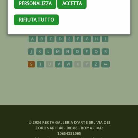
PERSONALIZZA
ACCETTA
GIUDECCA
RIFIUTA TUTTO
A
B
C
D
E
F
G
H
I
J
K
L
M
N
O
P
Q
R
S
T
U
V
W
X
Y
Z
⬅
©
2026
RECTA GALLERIA D'ARTE SRL VIA DEI
CORONARI 140 - 00186 - ROMA - IVA:
10654351005