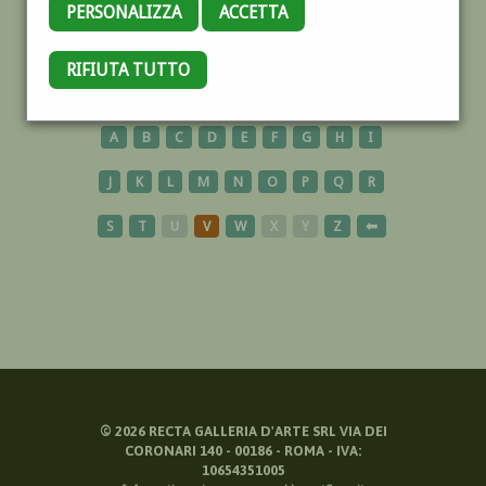
PERSONALIZZA
ACCETTA
GIOCO
RIFIUTA TUTTO
A
B
C
D
E
F
G
H
I
J
K
L
M
N
O
P
Q
R
S
T
U
V
W
X
Y
Z
⬅
©
2026
RECTA GALLERIA D'ARTE SRL VIA DEI
CORONARI 140 - 00186 - ROMA - IVA:
10654351005