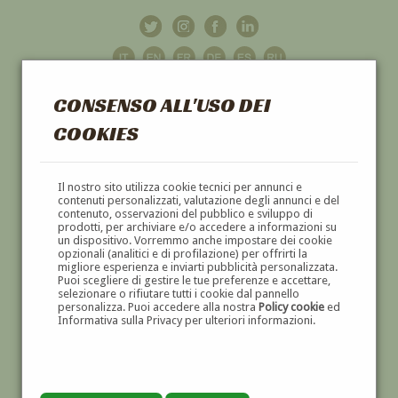
CONSENSO ALL'USO DEI
COOKIES
GALLERIA
D'ARTE
Il nostro sito utilizza cookie tecnici per annunci e
contenuti personalizzati, valutazione degli annunci e del
contenuto, osservazioni del pubblico e sviluppo di
DIPINTI E SCULTURE '800 E '900
prodotti, per archiviare e/o accedere a informazioni su
un dispositivo. Vorremmo anche impostare dei cookie
opzionali (analitici e di profilazione) per offrirti la
migliore esperienza e inviarti pubblicità personalizzata.
Puoi scegliere di gestire le tue preferenze e accettare,
selezionare o rifiutare tutti i cookie dal pannello
personalizza. Puoi accedere alla nostra
Policy cookie
ed
Informativa sulla Privacy per ulteriori informazioni.