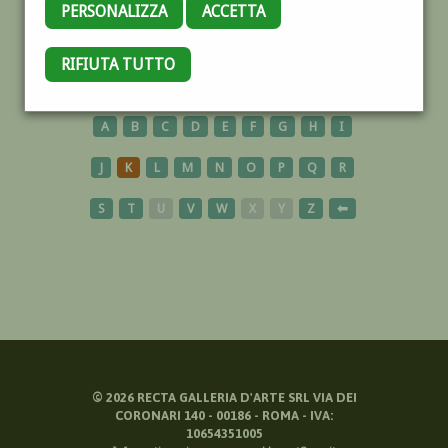
PERSONALIZZA
ACCETTA
GIOCO
RIFIUTA TUTTO
A
B
C
D
E
F
G
H
I
J
K
L
M
N
O
P
Q
R
S
T
U
V
W
X
Y
Z
⬅
©
2026
RECTA GALLERIA D'ARTE SRL VIA DEI
CORONARI 140 - 00186 - ROMA - IVA:
10654351005