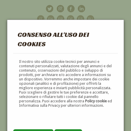
CONSENSO ALL'USO DEI
COOKIES
GALLERIA
D'ARTE
Il nostro sito utilizza cookie tecnici per annunci e
contenuti personalizzati, valutazione degli annunci e del
contenuto, osservazioni del pubblico e sviluppo di
DIPINTI E SCULTURE '800 E '900
prodotti, per archiviare e/o accedere a informazioni su
un dispositivo. Vorremmo anche impostare dei cookie
opzionali (analitici e di profilazione) per offrirti la
migliore esperienza e inviarti pubblicità personalizzata.
Puoi scegliere di gestire le tue preferenze e accettare,
selezionare o rifiutare tutti i cookie dal pannello
personalizza. Puoi accedere alla nostra
Policy cookie
ed
Informativa sulla Privacy per ulteriori informazioni.