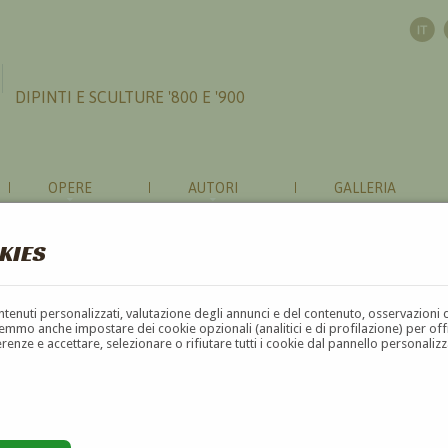
DIPINTI E SCULTURE '800 E '900
OPERE
AUTORI
GALLERIA
KIES
contenuti personalizzati, valutazione degli annunci e del contenuto, osservazioni 
mmo anche impostare dei cookie opzionali (analitici e di profilazione) per offrir
erenze e accettare, selezionare o rifiutare tutti i cookie dal pannello personali
G
H
I
J
K
L
M
N
O
P
Q
R
S
T
U