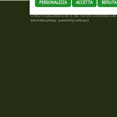
PERSONALIZZA
ACCETTA
RIFIUT
©
RECTA GALLERIA D'ARTE SRL VIA DEI CORONARI 140 -
Informativa privacy
-
powered by netSnap.it