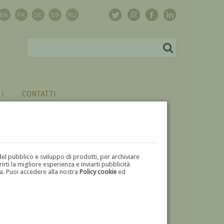
CONTATTI
del pubblico e sviluppo di prodotti, per archiviare
ti la migliore esperienza e inviarti pubblicità
zza. Puoi accedere alla nostra
Policy cookie
ed
V
W
X
Y
Z
⬅