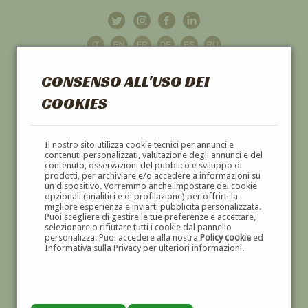
CONSENSO ALL'USO DEI
COOKIES
GALLERIA
D'ARTE
Il nostro sito utilizza cookie tecnici per annunci e
contenuti personalizzati, valutazione degli annunci e del
contenuto, osservazioni del pubblico e sviluppo di
DIPINTI E SCULTURE '800 E '900
prodotti, per archiviare e/o accedere a informazioni su
un dispositivo. Vorremmo anche impostare dei cookie
opzionali (analitici e di profilazione) per offrirti la
migliore esperienza e inviarti pubblicità personalizzata.
Puoi scegliere di gestire le tue preferenze e accettare,
selezionare o rifiutare tutti i cookie dal pannello
personalizza. Puoi accedere alla nostra
Policy cookie
ed
Informativa sulla Privacy per ulteriori informazioni.