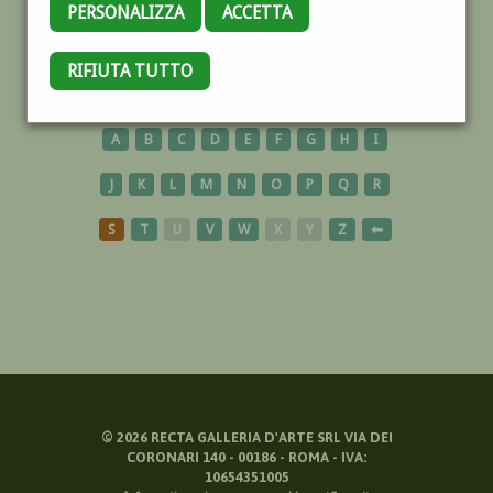
PERSONALIZZA
ACCETTA
GIOCO
RIFIUTA TUTTO
A
B
C
D
E
F
G
H
I
J
K
L
M
N
O
P
Q
R
S
T
U
V
W
X
Y
Z
⬅
©
2026
RECTA GALLERIA D'ARTE SRL VIA DEI
CORONARI 140 - 00186 - ROMA - IVA:
10654351005