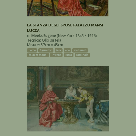
LA STANZA DEGLI SPOSI, PALAZZO MANSI
LUCCA
di
Meeks Eugene
(New York 1843 / 1916)
Tecnica: Olio su tela
Misure: 57cm x 45cm
uomo
figurativo
tela
olio
stati uniti
palazzo mansi
interno
lucca
cardinale