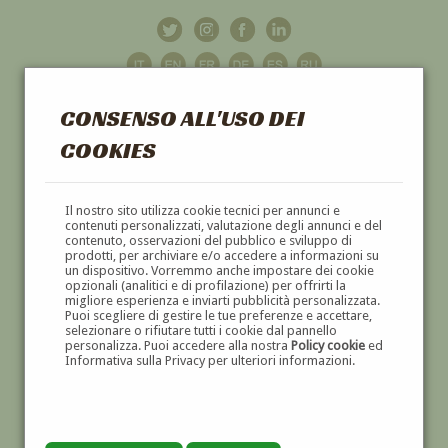
CONSENSO ALL'USO DEI
COOKIES
GALLERIA
D'ARTE
Il nostro sito utilizza cookie tecnici per annunci e
contenuti personalizzati, valutazione degli annunci e del
contenuto, osservazioni del pubblico e sviluppo di
DIPINTI E SCULTURE '800 E '900
prodotti, per archiviare e/o accedere a informazioni su
un dispositivo. Vorremmo anche impostare dei cookie
opzionali (analitici e di profilazione) per offrirti la
migliore esperienza e inviarti pubblicità personalizzata.
Puoi scegliere di gestire le tue preferenze e accettare,
selezionare o rifiutare tutti i cookie dal pannello
personalizza. Puoi accedere alla nostra
Policy cookie
ed
Informativa sulla Privacy per ulteriori informazioni.