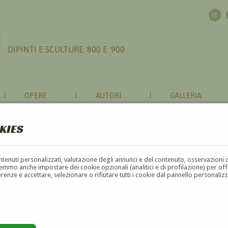
DIPINTI E SCULTURE '800 E '900
OPERE
AUTORI
GALLERIA
KIES
contenuti personalizzati, valutazione degli annunci e del contenuto, osservazioni 
mmo anche impostare dei cookie opzionali (analitici e di profilazione) per offrir
erenze e accettare, selezionare o rifiutare tutti i cookie dal pannello personali
G
H
I
J
K
L
M
N
O
P
Q
R
S
T
U