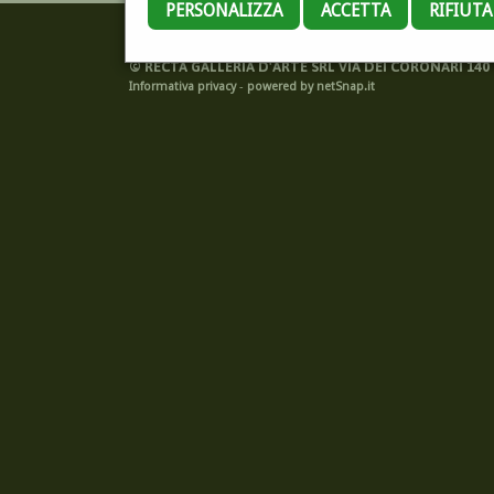
PERSONALIZZA
ACCETTA
RIFIUT
©
RECTA GALLERIA D'ARTE SRL VIA DEI CORONARI 140 -
Informativa privacy
-
powered by netSnap.it