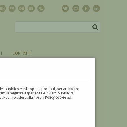
CONTATTI
del pubblico e sviluppo di prodotti, per archiviare
ti la migliore esperienza e inviarti pubblicità
zza. Puoi accedere alla nostra
Policy cookie
ed
V
W
X
Y
Z
⬅