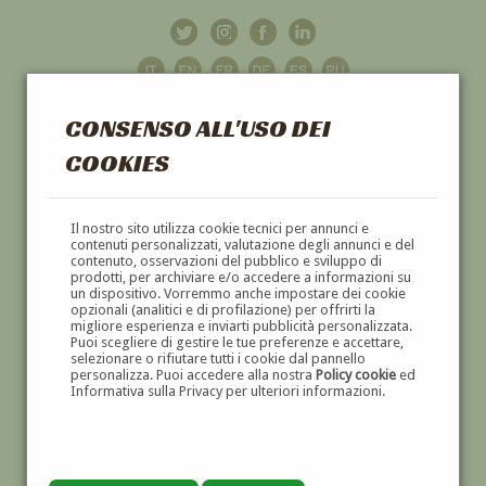
CONSENSO ALL'USO DEI
COOKIES
GALLERIA
D'ARTE
Il nostro sito utilizza cookie tecnici per annunci e
contenuti personalizzati, valutazione degli annunci e del
contenuto, osservazioni del pubblico e sviluppo di
DIPINTI E SCULTURE '800 E '900
prodotti, per archiviare e/o accedere a informazioni su
un dispositivo. Vorremmo anche impostare dei cookie
opzionali (analitici e di profilazione) per offrirti la
migliore esperienza e inviarti pubblicità personalizzata.
Puoi scegliere di gestire le tue preferenze e accettare,
selezionare o rifiutare tutti i cookie dal pannello
personalizza. Puoi accedere alla nostra
Policy cookie
ed
Informativa sulla Privacy per ulteriori informazioni.