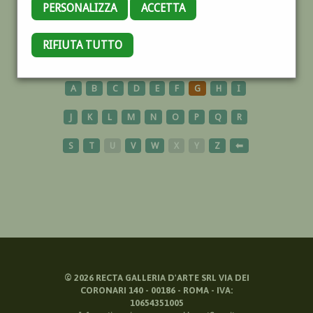
PERSONALIZZA
ACCETTA
CARDINALE
RIFIUTA TUTTO
A
B
C
D
E
F
G
H
I
J
K
L
M
N
O
P
Q
R
S
T
U
V
W
X
Y
Z
⬅
©
2026
RECTA GALLERIA D'ARTE SRL VIA DEI
CORONARI 140 - 00186 - ROMA - IVA:
10654351005