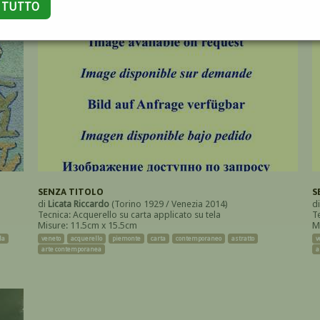
A TUTTO
SENZA TITOLO
S
di
Licata Riccardo
(Torino 1929 / Venezia 2014)
d
Tecnica: Acquerello su carta applicato su tela
T
Misure: 11.5cm x 15.5cm
M
la
veneto
acquerello
piemonte
carta
contemporaneo
astratto
v
arte contemporanea
a