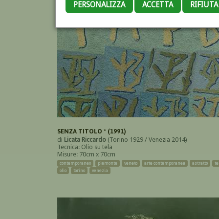
PERSONALIZZA
ACCETTA
RIFIUT
SENZA TITOLO * (1991)
di
Licata Riccardo
(Torino 1929 / Venezia 2014)
Tecnica: Olio su tela
Misure: 70cm x 70cm
contemporaneo
piemonte
veneto
arte contemporanea
astratto
te
olio
torino
venezia