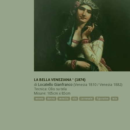
LA BELLA VENEZIANA * (1874)
di
Locatello Gianfranco
(Venezia 1810 / Venezia 1882)
Tecnica: Olio su tela
Misure: 105cm x 85cm
veneto
donna
venezia
olio
carnevale
figurativo
tela