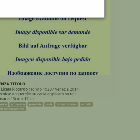
ENZA TITOLO
i
Licata Riccardo
(Torino 1929 / Venezia 2014)
ecnica: Acquerello su carta applicato su tela
isure: 13cm x 17cm
eneto
acquerello
piemonte
carta
contemporaneo
astratto
rte contemporanea