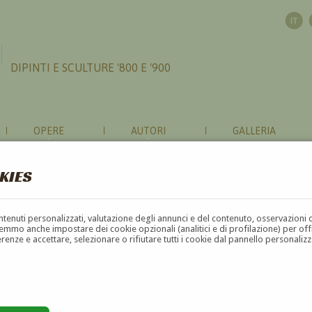
DIPINTI E SCULTURE '800 E '900
OPERE
AUTORI
GALLERIA
KIES
contenuti personalizzati, valutazione degli annunci e del contenuto, osservazioni 
mmo anche impostare dei cookie opzionali (analitici e di profilazione) per offrir
erenze e accettare, selezionare o rifiutare tutti i cookie dal pannello personali
G
H
I
J
K
L
M
N
O
P
Q
R
S
T
U