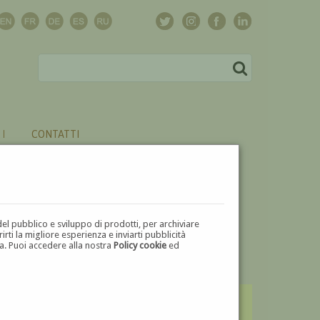
CONTATTI
del pubblico e sviluppo di prodotti, per archiviare
ti la migliore esperienza e inviarti pubblicità
zza. Puoi accedere alla nostra
Policy cookie
ed
V
W
X
Y
Z
⬅