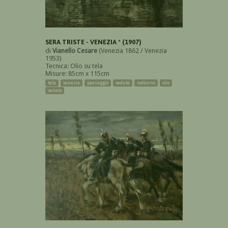
SERA TRISTE - VENEZIA * (1907)
di
Vianello Cesare
(Venezia 1862 / Venezia
1953)
Tecnica: Olio su tela
Misure: 85cm x 115cm
tela
venezia
paesaggio
veduta
notturno
olio
veneto