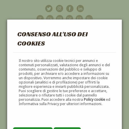
CONSENSO ALL'USO DEI
COOKIES
GALLERIA
D'ARTE
Il nostro sito utilizza cookie tecnici per annunci e
contenuti personalizzati, valutazione degli annunci e del
contenuto, osservazioni del pubblico e sviluppo di
DIPINTI E SCULTURE '800 E '900
prodotti, per archiviare e/o accedere a informazioni su
un dispositivo. Vorremmo anche impostare dei cookie
opzionali (analitici e di profilazione) per offrirti la
migliore esperienza e inviarti pubblicità personalizzata.
Puoi scegliere di gestire le tue preferenze e accettare,
selezionare o rifiutare tutti i cookie dal pannello
personalizza. Puoi accedere alla nostra
Policy cookie
ed
Informativa sulla Privacy per ulteriori informazioni.