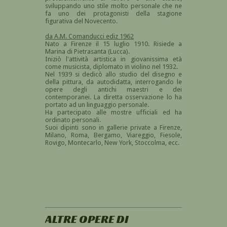
sviluppando uno stile molto personale che ne
fa uno dei protagonisti della stagione
figurativa del Novecento.
da A.M. Comanducci ediz 1962
Nato a Firenze il 15 luglio 1910. Risiede a
Marina di Pietrasanta (Lucca).
Iniziò l'attività artistica in giovanissima età
come musicista, diplomato in violino nel 1932.
Nel 1939 si dedicò allo studio del disegno e
della pittura, da autodidatta, interrogando le
opere degli antichi maestri e dei
contemporanei. La diretta osservazione lo ha
portato ad un linguaggio personale.
Ha partecipato alle mostre ufficiali ed ha
ordinato personali.
Suoi dipinti sono in gallerie private a Firenze,
Milano, Roma, Bergamo, Viareggio, Fiesole,
Rovigo, Montecarlo, New York, Stoccolma, ecc.
ALTRE OPERE DI