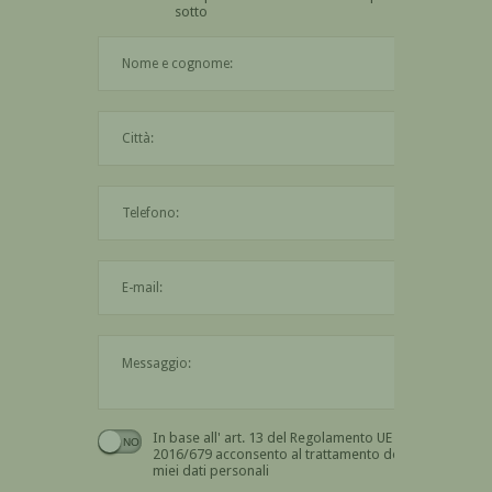
sotto
Il nome è obbligatorio
La città è obbligatoria
L'indirizzo mail non è valido
Il messaggio è obbligatorio
In base all' art. 13 del Regolamento UE n.
Devi dare il consenso
2016/679 acconsento al trattamento dei
miei dati personali