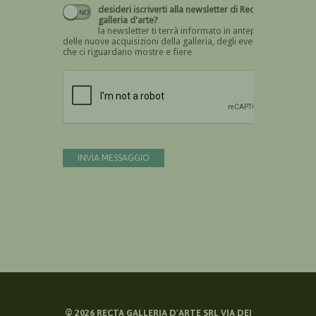
desideri iscriverti alla newsletter di Recta
galleria d'arte?
la newsletter ti terrà informato in anteprima
delle nuove acquisizioni della galleria, degli eventi
che ci riguardano mostre e fiere
Devi confermare di essere umano
INVIA MESSAGGIO
©
2026
RECTA GALLERIA D'ARTE SRL VIA DEI