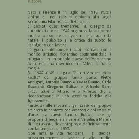
Pittore
Nato a Firenze il 14 luglio del 1910, studia
violino e nel 1935 si diploma alla Regia
Accademia Filarmonica di Bologna.
Si dedica, quasi trentenne, al disegno da
autodidatta e nel 1942 organizza la sua prima
mostra personale al Lyceum nella sua città
natale, il pubblico e la critica da subito lo
accolgono con favore.
La guerra interrompe i suoi contatti con il
mondo artistico fiorentino costringendolo a
rifugiarsi in un piccolo paese dell’Appennino
tosco-emiliano, dove incontra Milena, la futura
moglie.
Dal 1947 al ‘49 si lega ai “Pittori Moderni della
Realtà” del gruppo fanno parte:
Pietro
Annigoni
,
Antonio Bueno
e
Xavier Bueno
,
Carlo
Guarienti
,
Gregorio Sciltian
e
Alfredo Serri
,
artisti attivi a Milano e a Firenze che si
riconoscevano in una assoluta fedeltà alla
figurazione.
Partecipa alle mostre organizzate dal gruppo
ed entra in contatto con amatori e collezionisti
d’arte, tra questi Sandro Rubboli che gli
propone di andare a vivere in Versilia, a Marina
di Pietrasanta, dove si sposta definitivamente
con la famiglia nel 1955.
Non ama la vita mondana, si dedica
prevalentemente al lavoro e allo studio,