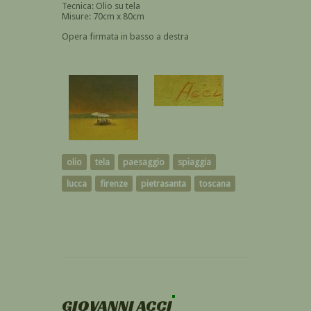
Tecnica: Olio su tela
Misure: 70cm x 80cm
Opera firmata in basso a destra
olio
tela
paesaggio
spiaggia
lucca
firenze
pietrasanta
toscana
GIOVANNI ACCI