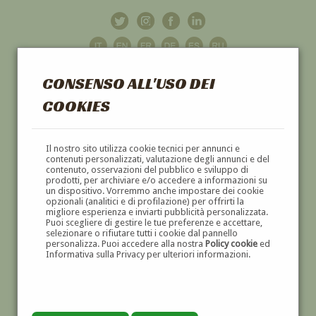
CONSENSO ALL'USO DEI
COOKIES
GALLERIA
D'ARTE
Il nostro sito utilizza cookie tecnici per annunci e
contenuti personalizzati, valutazione degli annunci e del
contenuto, osservazioni del pubblico e sviluppo di
DIPINTI E SCULTURE '800 E '900
prodotti, per archiviare e/o accedere a informazioni su
un dispositivo. Vorremmo anche impostare dei cookie
opzionali (analitici e di profilazione) per offrirti la
migliore esperienza e inviarti pubblicità personalizzata.
Puoi scegliere di gestire le tue preferenze e accettare,
selezionare o rifiutare tutti i cookie dal pannello
personalizza. Puoi accedere alla nostra
Policy cookie
ed
Informativa sulla Privacy per ulteriori informazioni.