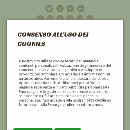
CONSENSO ALL'USO DEI
COOKIES
GALLERIA
D'ARTE
Il nostro sito utilizza cookie tecnici per annunci e
contenuti personalizzati, valutazione degli annunci e del
contenuto, osservazioni del pubblico e sviluppo di
DIPINTI E SCULTURE '800 E '900
prodotti, per archiviare e/o accedere a informazioni su
un dispositivo. Vorremmo anche impostare dei cookie
opzionali (analitici e di profilazione) per offrirti la
migliore esperienza e inviarti pubblicità personalizzata.
Puoi scegliere di gestire le tue preferenze e accettare,
selezionare o rifiutare tutti i cookie dal pannello
personalizza. Puoi accedere alla nostra
Policy cookie
ed
Informativa sulla Privacy per ulteriori informazioni.