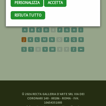
PERSONALIZZA
ACCETTA
RIFIUTA TUTTO
DESIGNERS
A
B
C
D
E
F
G
H
I
J
K
L
M
N
O
P
Q
R
S
T
U
V
W
X
Y
Z
⬅
©
2026
RECTA GALLERIA D'ARTE SRL VIA DEI
CORONARI 140 - 00186 - ROMA - IVA:
10654351005