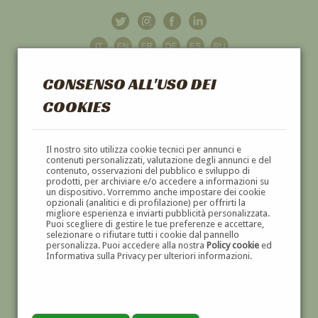
CONSENSO ALL'USO DEI
COOKIES
GALLERIA
D'ARTE
Il nostro sito utilizza cookie tecnici per annunci e
contenuti personalizzati, valutazione degli annunci e del
contenuto, osservazioni del pubblico e sviluppo di
DIPINTI E SCULTURE '800 E '900
prodotti, per archiviare e/o accedere a informazioni su
un dispositivo. Vorremmo anche impostare dei cookie
opzionali (analitici e di profilazione) per offrirti la
migliore esperienza e inviarti pubblicità personalizzata.
Puoi scegliere di gestire le tue preferenze e accettare,
selezionare o rifiutare tutti i cookie dal pannello
personalizza. Puoi accedere alla nostra
Policy cookie
ed
Informativa sulla Privacy per ulteriori informazioni.