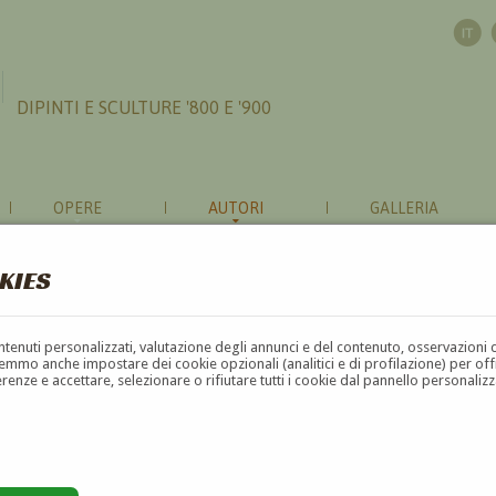
DIPINTI E SCULTURE '800 E '900
OPERE
AUTORI
GALLERIA
KIES
contenuti personalizzati, valutazione degli annunci e del contenuto, osservazioni 
mmo anche impostare dei cookie opzionali (analitici e di profilazione) per offrir
erenze e accettare, selezionare o rifiutare tutti i cookie dal pannello personali
G
H
I
J
K
L
M
N
O
P
Q
R
S
T
U