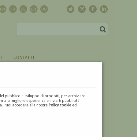
CONTATTI
del pubblico e sviluppo di prodotti, per archiviare
ti la migliore esperienza e inviarti pubblicità
zza. Puoi accedere alla nostra
Policy cookie
ed
V
W
X
Y
Z
⬅