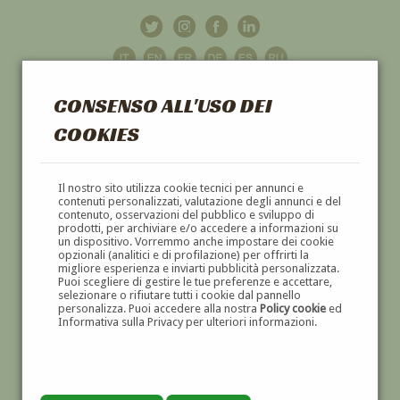
CONSENSO ALL'USO DEI
COOKIES
GALLERIA
D'ARTE
Il nostro sito utilizza cookie tecnici per annunci e
contenuti personalizzati, valutazione degli annunci e del
contenuto, osservazioni del pubblico e sviluppo di
DIPINTI E SCULTURE '800 E '900
prodotti, per archiviare e/o accedere a informazioni su
un dispositivo. Vorremmo anche impostare dei cookie
opzionali (analitici e di profilazione) per offrirti la
migliore esperienza e inviarti pubblicità personalizzata.
Puoi scegliere di gestire le tue preferenze e accettare,
selezionare o rifiutare tutti i cookie dal pannello
personalizza. Puoi accedere alla nostra
Policy cookie
ed
Informativa sulla Privacy per ulteriori informazioni.