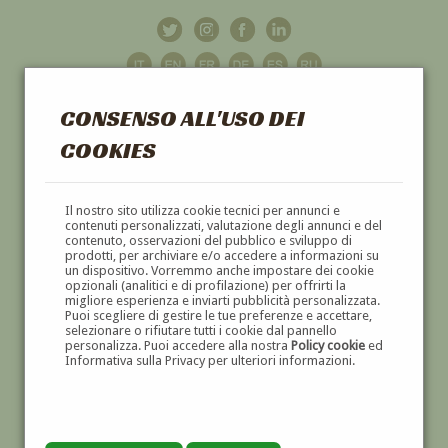
CONSENSO ALL'USO DEI
COOKIES
GALLERIA
D'ARTE
Il nostro sito utilizza cookie tecnici per annunci e
contenuti personalizzati, valutazione degli annunci e del
contenuto, osservazioni del pubblico e sviluppo di
DIPINTI E SCULTURE '800 E '900
prodotti, per archiviare e/o accedere a informazioni su
un dispositivo. Vorremmo anche impostare dei cookie
opzionali (analitici e di profilazione) per offrirti la
migliore esperienza e inviarti pubblicità personalizzata.
Puoi scegliere di gestire le tue preferenze e accettare,
selezionare o rifiutare tutti i cookie dal pannello
personalizza. Puoi accedere alla nostra
Policy cookie
ed
Informativa sulla Privacy per ulteriori informazioni.