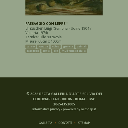
PAESAGGIO CON LEPRE *
di
Zuccheri Luigi
(Gemona - Udine 1904 /
Venezia 1974)
Tecnica: Olio su tavola
Misure: 60cm x 100cm
veneto
venezia
udine
gemona
animali
paesaggio
tavola
olio
friuli venezia giulia
©
2026
RECTA GALLERIA D'ARTE SRL VIA DEI
CORONARI 140 - 00186 - ROMA - IVA:
10654351005
Informativa privacy
-
powered by netSnap.it
GALLERIA
CONTATTI
SITEMAP