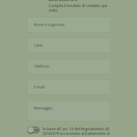
Compila il modulo di contatto qui
sotto
Il nome è obbligatorio
La città è obbligatoria
L'indirizzo mail non è valido
Il messaggio è obbligatorio
In base all' art. 13 del Regolamento UE n.
Devi dare il consenso
2016/679 acconsento al trattamento dei