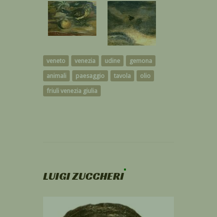
veneto
venezia
udine
gemona
animali
paesaggio
tavola
olio
friuli venezia giulia
LUIGI ZUCCHERI