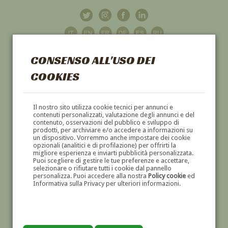
CONSENSO ALL'USO DEI
COOKIES
GALLERIA
D'ARTE
Il nostro sito utilizza cookie tecnici per annunci e
contenuti personalizzati, valutazione degli annunci e del
contenuto, osservazioni del pubblico e sviluppo di
DIPINTI E SCULTURE '800 E '900
prodotti, per archiviare e/o accedere a informazioni su
un dispositivo. Vorremmo anche impostare dei cookie
opzionali (analitici e di profilazione) per offrirti la
migliore esperienza e inviarti pubblicità personalizzata.
Puoi scegliere di gestire le tue preferenze e accettare,
selezionare o rifiutare tutti i cookie dal pannello
personalizza. Puoi accedere alla nostra
Policy cookie
ed
Informativa sulla Privacy per ulteriori informazioni.