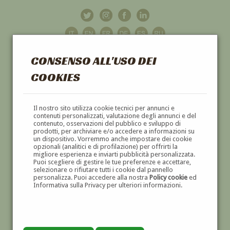
CONSENSO ALL'USO DEI
COOKIES
GALLERIA
D'ARTE
Il nostro sito utilizza cookie tecnici per annunci e
contenuti personalizzati, valutazione degli annunci e del
contenuto, osservazioni del pubblico e sviluppo di
DIPINTI E SCULTURE '800 E '900
prodotti, per archiviare e/o accedere a informazioni su
un dispositivo. Vorremmo anche impostare dei cookie
opzionali (analitici e di profilazione) per offrirti la
migliore esperienza e inviarti pubblicità personalizzata.
Puoi scegliere di gestire le tue preferenze e accettare,
selezionare o rifiutare tutti i cookie dal pannello
personalizza. Puoi accedere alla nostra
Policy cookie
ed
Informativa sulla Privacy per ulteriori informazioni.