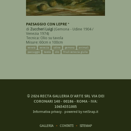
PAESAGGIO CON LEPRE *
di
Zuccheri Luigi
(Gemona - Udine 1904 /
Venezia 1974)
Tecnica: Olio su tavola
Misure: 60cm x 100cm
veneto
venezia
udine
gemona
animali
paesaggio
tavola
olio
friuli venezia giulia
©
2026
RECTA GALLERIA D'ARTE SRL VIA DEI
CORONARI 140 - 00186 - ROMA - IVA:
10654351005
Informativa privacy
-
powered by netSnap.it
GALLERIA
CONTATTI
SITEMAP