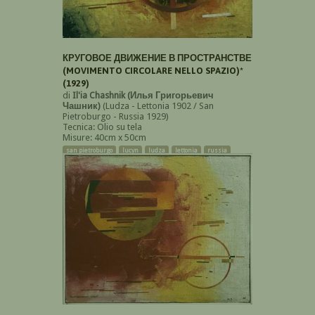
КРУГОВОЕ ДВИЖЕНИЕ В ПРОСТРАНСТВЕ
(MOVIMENTO CIRCOLARE NELLO SPAZIO)*
(1929)
di
Il'ia Chashnik (Илья Григорьевич
Чашник)
(Ludza - Lettonia 1902 / San
Pietroburgo - Russia 1929)
Tecnica: Olio su tela
Misure: 40cm x 50cm
san pietroburgo
lucyn
ludza
lettonia
russia
suprematismo
tela
olio
leningrado
astratto
arte moderna