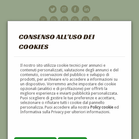
CONSENSO ALL'USO DEI
COOKIES
GALLERIA
D'ARTE
Il nostro sito utilizza cookie tecnici per annunci e
contenuti personalizzati, valutazione degli annunci e del
contenuto, osservazioni del pubblico e sviluppo di
DIPINTI E SCULTURE '800 E '900
prodotti, per archiviare e/o accedere a informazioni su
un dispositivo. Vorremmo anche impostare dei cookie
opzionali (analitici e di profilazione) per offrirti la
migliore esperienza e inviarti pubblicità personalizzata.
Puoi scegliere di gestire le tue preferenze e accettare,
selezionare o rifiutare tutti i cookie dal pannello
personalizza. Puoi accedere alla nostra
Policy cookie
ed
Informativa sulla Privacy per ulteriori informazioni.