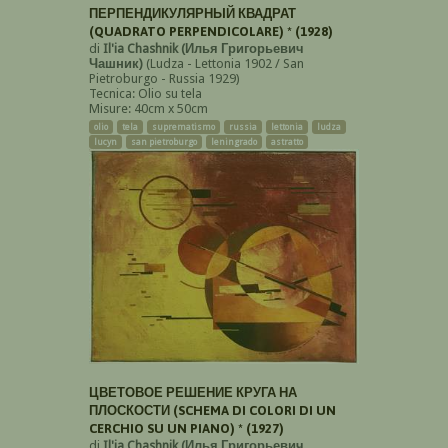
ПЕРПЕНДИКУЛЯРНЫЙ КВАДРАТ
(QUADRATO PERPENDICOLARE) * (1928)
di
Il'ia Chashnik (Илья Григорьевич
Чашник)
(Ludza - Lettonia 1902 / San
Pietroburgo - Russia 1929)
Tecnica: Olio su tela
Misure: 40cm x 50cm
olio
tela
suprematismo
russia
lettonia
ludza
lucyn
san pietroburgo
leningrado
astratto
arte moderna
ЦВЕТОВОЕ РЕШЕНИЕ КРУГА НА
ПЛОСКОСТИ (SCHEMA DI COLORI DI UN
CERCHIO SU UN PIANO) * (1927)
di
Il'ia Chashnik (Илья Григорьевич