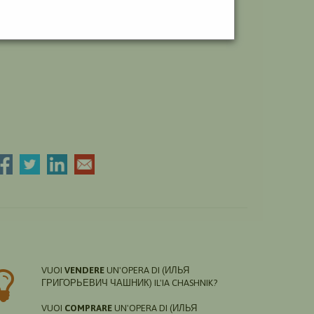
VUOI
VENDERE
UN'OPERA DI (ИЛЬЯ
ГРИГОРЬЕВИЧ ЧАШНИК) IL'IA CHASHNIK?
VUOI
COMPRARE
UN'OPERA DI (ИЛЬЯ