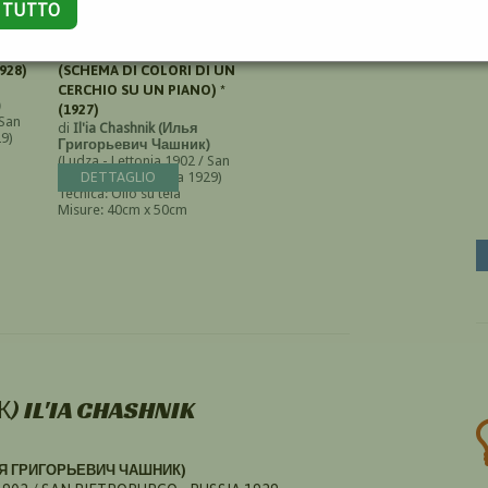
A TUTTO
Й
ЦВЕТОВОЕ РЕШЕНИЕ
КРУГА НА ПЛОСКОСТИ
928)
(SCHEMA DI COLORI DI UN
CERCHIO SU UN PIANO) *
)
(1927)
 San
di
Il'ia Chashnik (Илья
29)
Григорьевич Чашник)
(Ludza - Lettonia 1902 / San
Pietroburgo - Russia 1929)
DETTAGLIO
Tecnica: Olio su tela
Misure: 40cm x 50cm
 IL'IA CHASHNIK
ЛЬЯ ГРИГОРЬЕВИЧ ЧАШНИК)