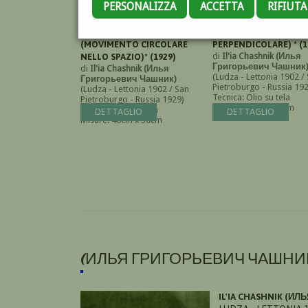
PERSONALIZZA
ACCETTA
RIFIUT
КРУГОВОЕ ДВИЖЕНИЕ В
ПЕРПЕНДИКУЛЯРНЫ
ПРОСТРАНСТВЕ
КВАДРАТ (QUADRATO
(MOVIMENTO CIRCOLARE
PERPENDICOLARE) * (1
di
Il'ia Chashnik (Илья
NELLO SPAZIO)* (1929)
Григорьевич Чашник
di
Il'ia Chashnik (Илья
(Ludza - Lettonia 1902 /
Григорьевич Чашник)
Pietroburgo - Russia 19
(Ludza - Lettonia 1902 / San
Tecnica: Olio su tela
Pietroburgo - Russia 1929)
Misure: 40cm x 50cm
Tecnica: Olio su tela
DETTAGLIO
DETTAGLIO
Misure: 40cm x 50cm
(ИЛЬЯ ГРИГОРЬЕВИЧ ЧАШНИК)
IL'IA CHASHNIK (И