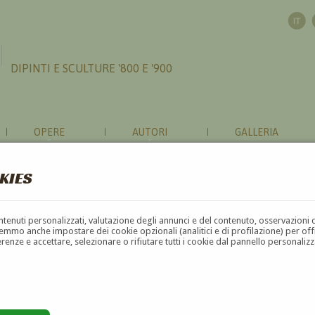
DIPINTI E SCULTURE '800 E '900
OPERE
AUTORI
GALLERIA
KIES
contenuti personalizzati, valutazione degli annunci e del contenuto, osservazioni 
mmo anche impostare dei cookie opzionali (analitici e di profilazione) per offrir
erenze e accettare, selezionare o rifiutare tutti i cookie dal pannello personali