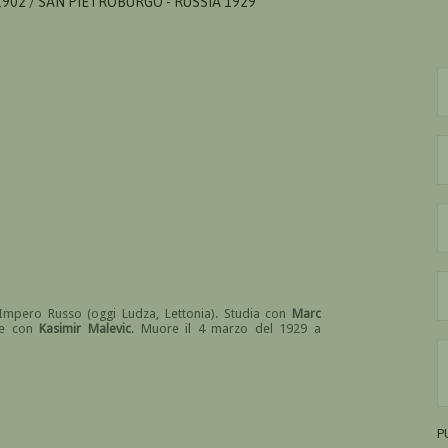
1902 / SAN PIETROBURGO - RUSSIA 1929
 Impero Russo (oggi Ludza, Lettonia). Studia con
Marc
re con
Kasimir Malevic
. Muore il 4 marzo del 1929 a
P