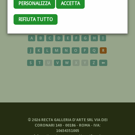
PERSONALIZZA
ACCETTA
SUPREMATISMO
RIFIUTA TUTTO
A
B
C
D
E
F
G
H
I
J
K
L
M
N
O
P
Q
R
S
T
U
V
W
X
Y
Z
⬅
©
2026
RECTA GALLERIA D'ARTE SRL VIA DEI
CORONARI 140 - 00186 - ROMA - IVA:
10654351005