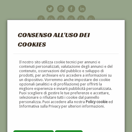
CONSENSO ALL'USO DEI
COOKIES
GALLERIA
D'ARTE
Il nostro sito utilizza cookie tecnici per annunci e
contenuti personalizzati, valutazione degli annunci e del
contenuto, osservazioni del pubblico e sviluppo di
DIPINTI E SCULTURE '800 E '900
prodotti, per archiviare e/o accedere a informazioni su
un dispositivo. Vorremmo anche impostare dei cookie
opzionali (analitici e di profilazione) per offrirti la
migliore esperienza e inviarti pubblicità personalizzata.
Puoi scegliere di gestire le tue preferenze e accettare,
selezionare o rifiutare tutti i cookie dal pannello
personalizza. Puoi accedere alla nostra
Policy cookie
ed
Informativa sulla Privacy per ulteriori informazioni.