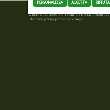
PERSONALIZZA
ACCETTA
RIFIUT
©
RECTA GALLERIA D'ARTE SRL VIA DEI CORONARI 140 -
Informativa privacy
-
powered by netSnap.it