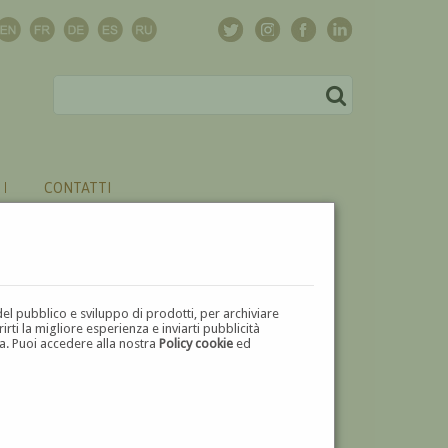
CONTATTI
del pubblico e sviluppo di prodotti, per archiviare
ti la migliore esperienza e inviarti pubblicità
zza. Puoi accedere alla nostra
Policy cookie
ed
V
W
X
Y
Z
⬅