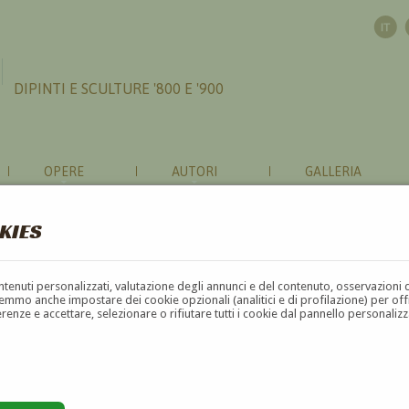
DIPINTI E SCULTURE '800 E '900
OPERE
AUTORI
GALLERIA
KIES
contenuti personalizzati, valutazione degli annunci e del contenuto, osservazioni 
mmo anche impostare dei cookie opzionali (analitici e di profilazione) per offrir
erenze e accettare, selezionare o rifiutare tutti i cookie dal pannello personali
G
H
I
J
K
L
M
N
O
P
Q
R
S
T
U