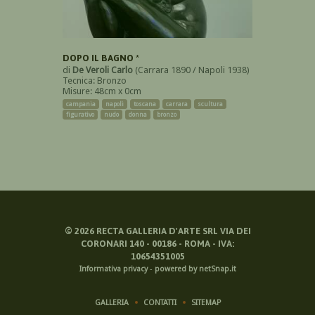
DOPO IL BAGNO *
di
De Veroli Carlo
(Carrara 1890 / Napoli 1938)
Tecnica: Bronzo
Misure: 48cm x 0cm
campania
napoli
toscana
carrara
scultura
figurativo
nudo
donna
bronzo
©
2026
RECTA GALLERIA D'ARTE SRL VIA DEI
CORONARI 140 - 00186 - ROMA - IVA:
10654351005
Informativa privacy
-
powered by netSnap.it
GALLERIA
CONTATTI
SITEMAP