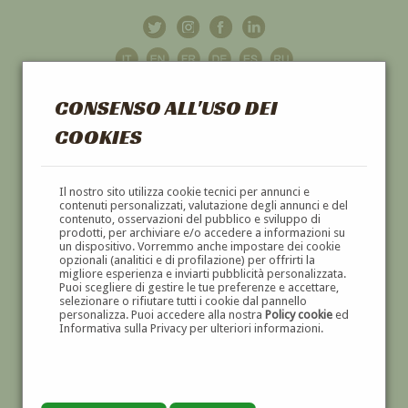
CONSENSO ALL'USO DEI
COOKIES
GALLERIA
D'ARTE
Il nostro sito utilizza cookie tecnici per annunci e
contenuti personalizzati, valutazione degli annunci e del
contenuto, osservazioni del pubblico e sviluppo di
DIPINTI E SCULTURE '800 E '900
prodotti, per archiviare e/o accedere a informazioni su
un dispositivo. Vorremmo anche impostare dei cookie
opzionali (analitici e di profilazione) per offrirti la
migliore esperienza e inviarti pubblicità personalizzata.
Puoi scegliere di gestire le tue preferenze e accettare,
selezionare o rifiutare tutti i cookie dal pannello
personalizza. Puoi accedere alla nostra
Policy cookie
ed
Informativa sulla Privacy per ulteriori informazioni.