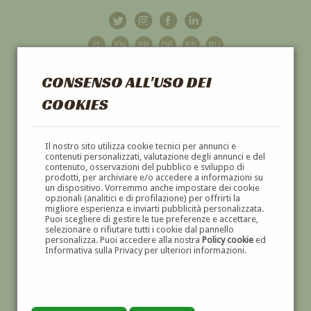
CONSENSO ALL'USO DEI
COOKIES
GALLERIA
D'ARTE
Il nostro sito utilizza cookie tecnici per annunci e
contenuti personalizzati, valutazione degli annunci e del
contenuto, osservazioni del pubblico e sviluppo di
DIPINTI E SCULTURE '800 E '900
prodotti, per archiviare e/o accedere a informazioni su
un dispositivo. Vorremmo anche impostare dei cookie
opzionali (analitici e di profilazione) per offrirti la
migliore esperienza e inviarti pubblicità personalizzata.
Puoi scegliere di gestire le tue preferenze e accettare,
selezionare o rifiutare tutti i cookie dal pannello
personalizza. Puoi accedere alla nostra
Policy cookie
ed
Informativa sulla Privacy per ulteriori informazioni.