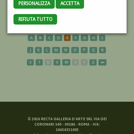
PERSONALIZZA
ACCETTA
SCULTURA
RIFIUTA TUTTO
A
B
C
D
E
F
G
H
I
J
K
L
M
N
O
P
Q
R
S
T
U
V
W
X
Y
Z
⬅
©
2026
RECTA GALLERIA D'ARTE SRL VIA DEI
CORONARI 140 - 00186 - ROMA - IVA:
10654351005