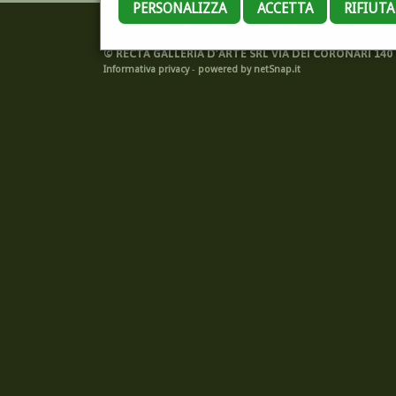
PERSONALIZZA
ACCETTA
RIFIUT
©
RECTA GALLERIA D'ARTE SRL VIA DEI CORONARI 140 -
Informativa privacy
-
powered by netSnap.it