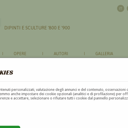
DIPINTI E SCULTURE '800 E '900
OPERE
AUTORI
GALLERIA
KIES
contenuti personalizzati, valutazione degli annunci e del contenuto, osservazioni 
mmo anche impostare dei cookie opzionali (analitici e di profilazione) per offrir
erenze e accettare, selezionare o rifiutare tutti i cookie dal pannello personali
G
H
I
J
K
L
M
N
O
P
Q
R
S
T
U