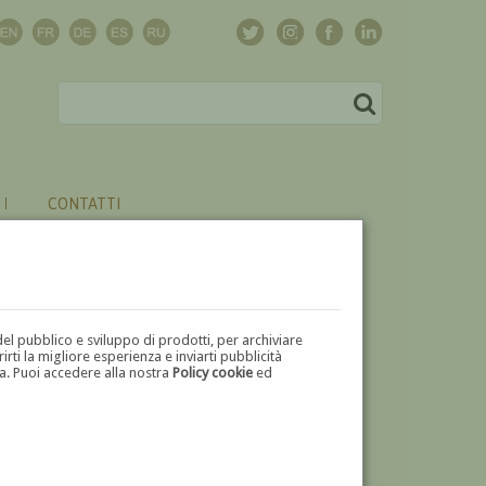
CONTATTI
del pubblico e sviluppo di prodotti, per archiviare
ti la migliore esperienza e inviarti pubblicità
zza. Puoi accedere alla nostra
Policy cookie
ed
V
W
X
Y
Z
⬅