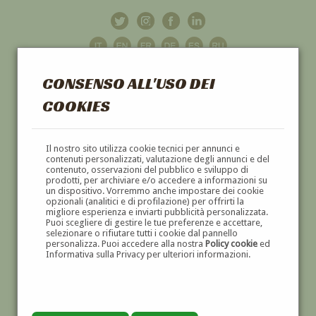
CONSENSO ALL'USO DEI
COOKIES
GALLERIA
D'ARTE
Il nostro sito utilizza cookie tecnici per annunci e
contenuti personalizzati, valutazione degli annunci e del
contenuto, osservazioni del pubblico e sviluppo di
DIPINTI E SCULTURE '800 E '900
prodotti, per archiviare e/o accedere a informazioni su
un dispositivo. Vorremmo anche impostare dei cookie
opzionali (analitici e di profilazione) per offrirti la
migliore esperienza e inviarti pubblicità personalizzata.
Puoi scegliere di gestire le tue preferenze e accettare,
selezionare o rifiutare tutti i cookie dal pannello
personalizza. Puoi accedere alla nostra
Policy cookie
ed
Informativa sulla Privacy per ulteriori informazioni.