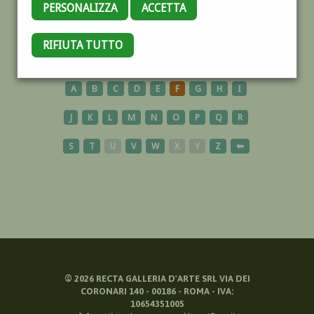
PERSONALIZZA
ACCETTA
PARABITA
RIFIUTA TUTTO
A
B
C
D
E
F
G
H
I
J
K
L
M
N
O
P
Q
R
S
T
U
V
W
X
Y
Z
⬅
©
2026
RECTA GALLERIA D'ARTE SRL VIA DEI
CORONARI 140 - 00186 - ROMA - IVA:
10654351005