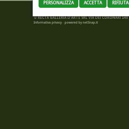
PERSONALIZZA
ACCETTA
RIFIUT
©
RECTA GALLERIA D'ARTE SRL VIA DEI CORONARI 140 -
Informativa privacy
-
powered by netSnap.it