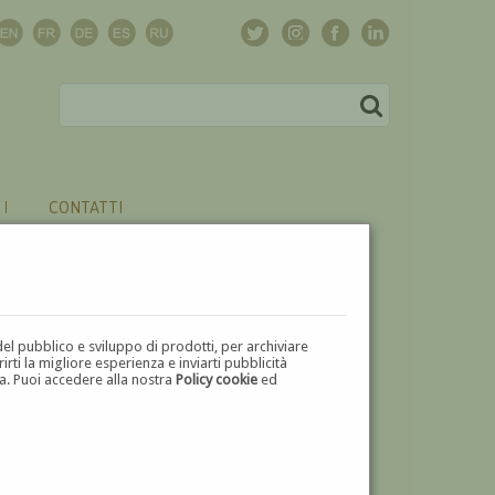
CONTATTI
del pubblico e sviluppo di prodotti, per archiviare
ti la migliore esperienza e inviarti pubblicità
zza. Puoi accedere alla nostra
Policy cookie
ed
V
W
X
Y
Z
⬅