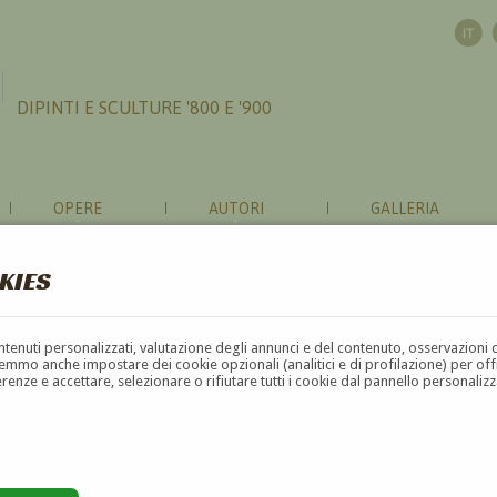
DIPINTI E SCULTURE '800 E '900
OPERE
AUTORI
GALLERIA
KIES
contenuti personalizzati, valutazione degli annunci e del contenuto, osservazioni 
mmo anche impostare dei cookie opzionali (analitici e di profilazione) per offrir
erenze e accettare, selezionare o rifiutare tutti i cookie dal pannello personali
G
H
I
J
K
L
M
N
O
P
Q
R
S
T
U