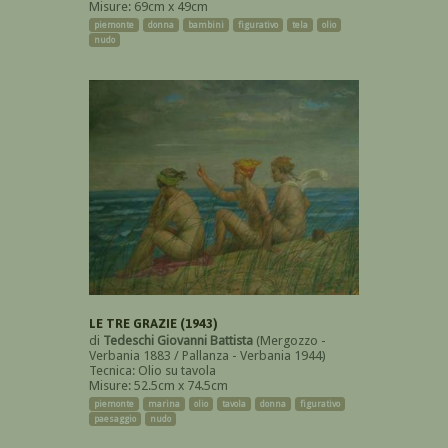
Misure: 69cm x 49cm
piemonte
donna
bambini
figurativo
tela
olio
nudo
LE TRE GRAZIE (1943)
di
Tedeschi Giovanni Battista
(Mergozzo -
Verbania 1883 / Pallanza - Verbania 1944)
Tecnica: Olio su tavola
Misure: 52.5cm x 74.5cm
piemonte
marina
olio
tavola
donna
figurativo
paesaggio
nudo