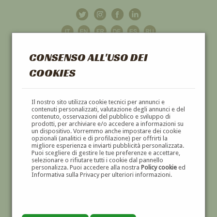
CONSENSO ALL'USO DEI
COOKIES
GALLERIA
D'ARTE
Il nostro sito utilizza cookie tecnici per annunci e
contenuti personalizzati, valutazione degli annunci e del
contenuto, osservazioni del pubblico e sviluppo di
DIPINTI E SCULTURE '800 E '900
prodotti, per archiviare e/o accedere a informazioni su
un dispositivo. Vorremmo anche impostare dei cookie
opzionali (analitici e di profilazione) per offrirti la
migliore esperienza e inviarti pubblicità personalizzata.
Puoi scegliere di gestire le tue preferenze e accettare,
selezionare o rifiutare tutti i cookie dal pannello
personalizza. Puoi accedere alla nostra
Policy cookie
ed
Informativa sulla Privacy per ulteriori informazioni.