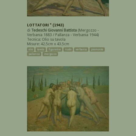
LOTTATORI ° (1943)
di
Tedeschi Giovanni Battista
(Mergozzo -
Verbania 1883 / Pallanza - Verbania 1944)
Tecnica: Olio su tavola
Misure: 42.5cm x 43.5cm
olio
tavola
figurativo
nudo
verbania
piemonte
pallanza
mergozzo