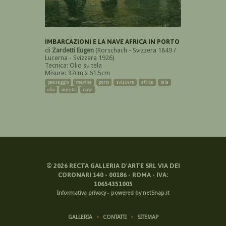
IMBARCAZIONI E LA NAVE AFRICA IN PORTO
di
Zardetti Eugen
(Rorschach - Svizzera 1849 /
Lucerna - Svizzera 1926)
Tecnica: Olio su tela
Misure: 37cm x 61.5cm
paesaggio
marina
porto
svizzera
africa
tela
olio
veduta
nave
©
2026
RECTA GALLERIA D'ARTE SRL VIA DEI
CORONARI 140 - 00186 - ROMA - IVA:
10654351005
Informativa privacy
-
powered by netSnap.it
GALLERIA
CONTATTI
SITEMAP