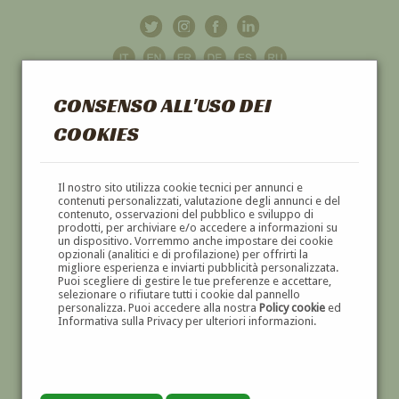
CONSENSO ALL'USO DEI
COOKIES
GALLERIA
D'ARTE
Il nostro sito utilizza cookie tecnici per annunci e
contenuti personalizzati, valutazione degli annunci e del
contenuto, osservazioni del pubblico e sviluppo di
DIPINTI E SCULTURE '800 E '900
prodotti, per archiviare e/o accedere a informazioni su
un dispositivo. Vorremmo anche impostare dei cookie
opzionali (analitici e di profilazione) per offrirti la
migliore esperienza e inviarti pubblicità personalizzata.
Puoi scegliere di gestire le tue preferenze e accettare,
selezionare o rifiutare tutti i cookie dal pannello
personalizza. Puoi accedere alla nostra
Policy cookie
ed
Informativa sulla Privacy per ulteriori informazioni.