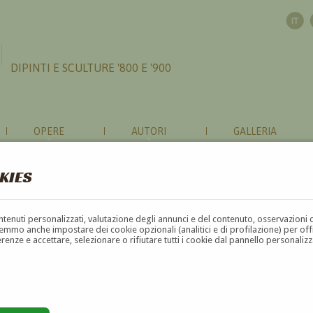
DIPINTI E SCULTURE '800 E '900
OPERE
AUTORI
GALLERIA
KIES
contenuti personalizzati, valutazione degli annunci e del contenuto, osservazioni 
mmo anche impostare dei cookie opzionali (analitici e di profilazione) per offrir
erenze e accettare, selezionare o rifiutare tutti i cookie dal pannello personali
G
H
I
J
K
L
M
N
O
P
Q
R
S
T
U