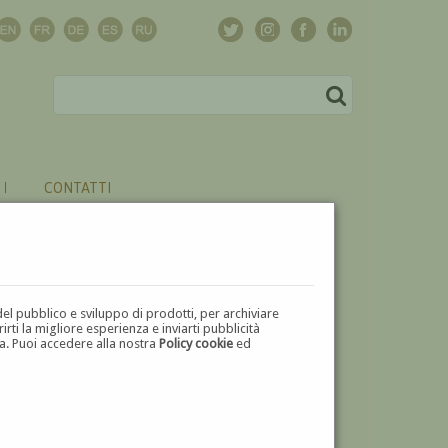
CONTATTI
del pubblico e sviluppo di prodotti, per archiviare
ti la migliore esperienza e inviarti pubblicità
zza. Puoi accedere alla nostra
Policy cookie
ed
V
W
X
Y
Z
⬅