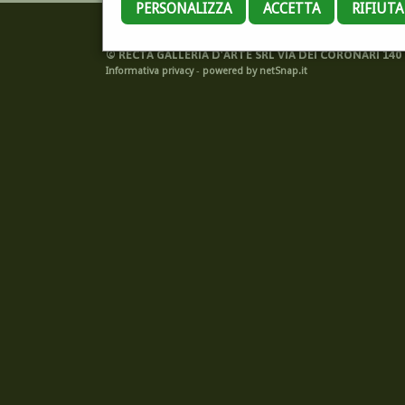
PERSONALIZZA
ACCETTA
RIFIUT
©
RECTA GALLERIA D'ARTE SRL VIA DEI CORONARI 140 -
Informativa privacy
-
powered by netSnap.it