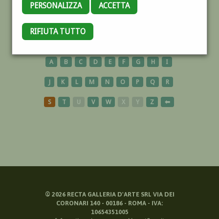
PERSONALIZZA
ACCETTA
NAVE
RIFIUTA TUTTO
A
B
C
D
E
F
G
H
I
J
K
L
M
N
O
P
Q
R
S
T
U
V
W
X
Y
Z
⬅
©
2026
RECTA GALLERIA D'ARTE SRL VIA DEI
CORONARI 140 - 00186 - ROMA - IVA:
10654351005