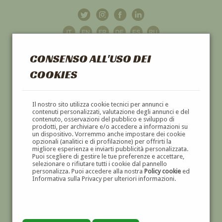
CONSENSO ALL'USO DEI
COOKIES
GALLERIA
D'ARTE
Il nostro sito utilizza cookie tecnici per annunci e
contenuti personalizzati, valutazione degli annunci e del
contenuto, osservazioni del pubblico e sviluppo di
DIPINTI E SCULTURE '800 E '900
prodotti, per archiviare e/o accedere a informazioni su
un dispositivo. Vorremmo anche impostare dei cookie
opzionali (analitici e di profilazione) per offrirti la
migliore esperienza e inviarti pubblicità personalizzata.
Puoi scegliere di gestire le tue preferenze e accettare,
selezionare o rifiutare tutti i cookie dal pannello
personalizza. Puoi accedere alla nostra
Policy cookie
ed
Informativa sulla Privacy per ulteriori informazioni.