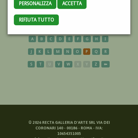
PERSONALIZZA
ACCETTA
MUSICA
RIFIUTA TUTTO
A
B
C
D
E
F
G
H
I
J
K
L
M
N
O
P
Q
R
S
T
U
V
W
X
Y
Z
⬅
©
2026
RECTA GALLERIA D'ARTE SRL VIA DEI
CORONARI 140 - 00186 - ROMA - IVA:
10654351005