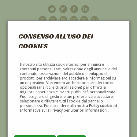
CONSENSO ALL'USO DEI
COOKIES
GALLERIA
D'ARTE
Il nostro sito utilizza cookie tecnici per annunci e
contenuti personalizzati, valutazione degli annunci e del
contenuto, osservazioni del pubblico e sviluppo di
DIPINTI E SCULTURE '800 E '900
prodotti, per archiviare e/o accedere a informazioni su
un dispositivo. Vorremmo anche impostare dei cookie
opzionali (analitici e di profilazione) per offrirti la
migliore esperienza e inviarti pubblicità personalizzata.
Puoi scegliere di gestire le tue preferenze e accettare,
selezionare o rifiutare tutti i cookie dal pannello
personalizza. Puoi accedere alla nostra
Policy cookie
ed
Informativa sulla Privacy per ulteriori informazioni.